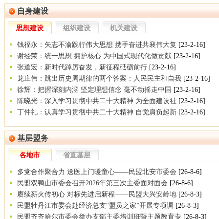
自身建设
思想建设
组织建设
机关建设
钱福永：矢志不渝践行伟大思想 携手奋进共襄伟大复
[23-2-16]
谢经荣：统一思想 拥护核心 为中国式现代化做贡献
[23-2-16]
张道宏：新时代踔厉奋发，新征程砥砺前行
[23-2-16]
龙庄伟：跳出历史周期律的两个答案：人民民主和自我
[23-2-16]
徐辉：把握深刻内涵 坚定理想信念 毫不动摇走中国
[23-2-16]
陈晓光：深入学习贯彻中共二十大精神 为全面建设社
[23-2-16]
丁仲礼：认真学习贯彻中共二十大精神 自觉肩负起新
[23-2-16]
基层盟务
各地市
省直基层
多党合作聚合力 送医上门暖童心——民盟北安市委会
[26-8-6]
民盟双鸭山市委会召开2026年第三次主委面对面会
[26-8-6]
赓续薪火传初心 对标先进启新程——民盟大兴安岭地
[26-8-3]
民盟牡丹江市委会赴经济总支“盟员之家”开展专项调
[26-8-3]
民盟齐齐哈尔市委会举办支部主委培训班暨主题教育专
[26-8-3]