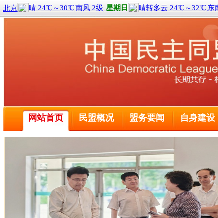
喜报！2名黑龙江盟员荣获全国三八红旗手称号
全球前2%顶尖科学家榜单公布 民盟哈尔滨工程大学委
民盟中央关于学习贯彻十四届全国人大二次会议和全国政
网站首页
民盟概况
盟务要闻
自身建设
民盟哈尔滨工业大学委员会主委刘京获得国际建筑性能模
民盟黑龙江省委会主委钱福永当选黑龙江省政协副主席
民盟黑龙江省信息中心委员会主委陈霖任鸡西市副市长
民盟中央关于开展“不忘合作初心，继续携手前进”主题
民盟中央关于学习贯彻十三届全国人大二次会议和全国政
喜报！2名黑龙江盟员荣获全国三八红旗手称号
全球前2%顶尖科学家榜单公布 民盟哈尔滨工程大学委
民盟中央关于学习贯彻十四届全国人大二次会议和全国政
民盟哈尔滨工业大学委员会主委刘京获得国际建筑性能模