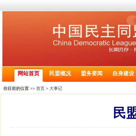
喜报！2名黑龙江盟员荣获全国三八红旗手称号
全球前2%顶尖科学家榜单公布 民盟哈尔滨工程大学委
民盟中央关于学习贯彻十四届全国人大二次会议和全国政
民盟哈尔滨工业大学委员会主委刘京获得国际建筑性能模
民盟黑龙江省委会主委钱福永当选黑龙江省政协副主席
网站首页
民盟概况
盟务要闻
自身建设
民盟黑龙江省信息中心委员会主委陈霖任鸡西市副市长
民盟中央关于开展“不忘合作初心，继续携手前进”主题
民盟中央关于学习贯彻十三届全国人大二次会议和全国政
你目前的位置 >>
首页
>
大事记
喜报！2名黑龙江盟员荣获全国三八红旗手称号
全球前2%顶尖科学家榜单公布 民盟哈尔滨工程大学委
民盟
民盟中央关于学习贯彻十四届全国人大二次会议和全国政
民盟哈尔滨工业大学委员会主委刘京获得国际建筑性能模
民盟黑龙江省委会主委钱福永当选黑龙江省政协副主席
民盟黑龙江省信息中心委员会主委陈霖任鸡西市副市长