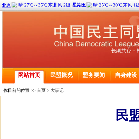
喜报！2名黑龙江盟员荣获全国三八红旗手称号
全球前2%顶尖科学家榜单公布 民盟哈尔滨工程大学委
民盟中央关于学习贯彻十四届全国人大二次会议和全国政
民盟哈尔滨工业大学委员会主委刘京获得国际建筑性能模
民盟黑龙江省委会主委钱福永当选黑龙江省政协副主席
民盟黑龙江省信息中心委员会主委陈霖任鸡西市副市长
网站首页
民盟概况
盟务要闻
自身建设
民盟中央关于开展“不忘合作初心，继续携手前进”主题
民盟中央关于学习贯彻十三届全国人大二次会议和全国政
喜报！2名黑龙江盟员荣获全国三八红旗手称号
你目前的位置 >>
首页
>
大事记
全球前2%顶尖科学家榜单公布 民盟哈尔滨工程大学委
民盟中央关于学习贯彻十四届全国人大二次会议和全国政
民盟
民盟哈尔滨工业大学委员会主委刘京获得国际建筑性能模
民盟黑龙江省委会主委钱福永当选黑龙江省政协副主席
民盟黑龙江省信息中心委员会主委陈霖任鸡西市副市长
民盟中央关于开展“不忘合作初心，继续携手前进”主题