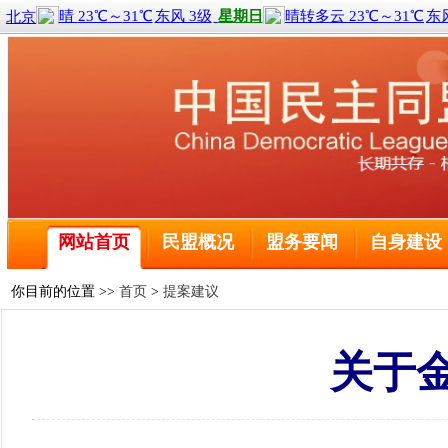
喜报！2名黑龙江盟员荣获全国三八红旗手称号
全球前2%顶尖科学家榜单公布 民盟哈尔滨工程大学委
网站首页
民盟概况
盟务要闻
自身建设
民盟中央关于学习贯彻十四届全国人大二次会议和全国政
民盟哈尔滨工业大学委员会主委刘京获得国际建筑性能模
民盟黑龙江省委会主委钱福永当选黑龙江省政协副主席
你目前的位置 >>
首页
>
提案建议
民盟黑龙江省信息中心委员会主委陈霖任鸡西市副市长
民盟中央关于开展“不忘合作初心，继续携手前进”主题
关于
民盟中央关于学习贯彻十三届全国人大二次会议和全国政
喜报！2名黑龙江盟员荣获全国三八红旗手称号
全球前2%顶尖科学家榜单公布 民盟哈尔滨工程大学委
民盟中央关于学习贯彻十四届全国人大二次会议和全国政