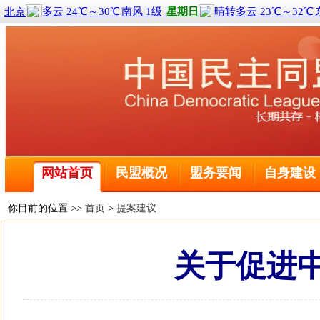
喜报！2名黑龙江盟员荣获全国三八红旗手称号
全球前2%顶尖科学家榜单公布 民盟哈尔滨工程大学委
民盟中央关于学习贯彻十四届全国人大二次会议和全国政
网站首页
民盟概况
盟务要闻
自身建设
民盟哈尔滨工业大学委员会主委刘京获得国际建筑性能模
民盟黑龙江省委会主委钱福永当选黑龙江省政协副主席
民盟黑龙江省信息中心委员会主委陈霖任鸡西市副市长
你目前的位置 >>
首页
>
提案建议
民盟中央关于开展“不忘合作初心，继续携手前进”主题
民盟中央关于学习贯彻十三届全国人大二次会议和全国政
关于促进
喜报！2名黑龙江盟员荣获全国三八红旗手称号
全球前2%顶尖科学家榜单公布 民盟哈尔滨工程大学委
民盟中央关于学习贯彻十四届全国人大二次会议和全国政
民盟哈尔滨工业大学委员会主委刘京获得国际建筑性能模