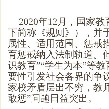
民盟黑龙江省委会主委钱福永当选黑龙江省政协副主席
民盟黑龙江省信息中心委员会主委陈霖任鸡西市副市长
民盟中央关于开展“不忘合作初心，继续携手前进”主题
2020
年
12
月
，
国家教
民盟中央关于学习贯彻十三届全国人大二次会议和全国政
下简称《规则》），并
属性、适用范围、惩戒
育惩戒纳入法制轨道。
识教育
”“
学生为本
”
等教
要性引发社会各界的争
家校矛盾层出不穷，教
敢惩
”
问题日益突出。