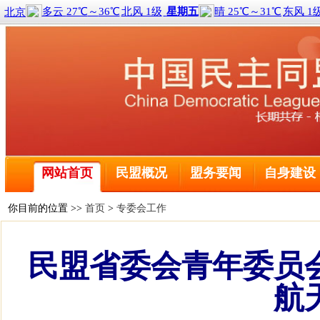
喜报！2名黑龙江盟员荣获全国三八红旗手称号
全球前2%顶尖科学家榜单公布 民盟哈尔滨工程大学委
民盟中央关于学习贯彻十四届全国人大二次会议和全国政
民盟哈尔滨工业大学委员会主委刘京获得国际建筑性能模
网站首页
民盟概况
盟务要闻
自身建设
民盟黑龙江省委会主委钱福永当选黑龙江省政协副主席
民盟黑龙江省信息中心委员会主委陈霖任鸡西市副市长
民盟中央关于开展“不忘合作初心，继续携手前进”主题
你目前的位置 >>
首页
>
专委会工作
民盟中央关于学习贯彻十三届全国人大二次会议和全国政
喜报！2名黑龙江盟员荣获全国三八红旗手称号
民盟省委会青年委员
全球前2%顶尖科学家榜单公布 民盟哈尔滨工程大学委
民盟中央关于学习贯彻十四届全国人大二次会议和全国政
航
民盟哈尔滨工业大学委员会主委刘京获得国际建筑性能模
民盟黑龙江省委会主委钱福永当选黑龙江省政协副主席