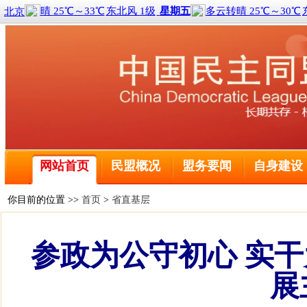
喜报！2名黑龙江盟员荣获全国三八红旗手称号
全球前2%顶尖科学家榜单公布 民盟哈尔滨工程大学委
民盟中央关于学习贯彻十四届全国人大二次会议和全国政
民盟哈尔滨工业大学委员会主委刘京获得国际建筑性能模
网站首页
民盟概况
盟务要闻
自身建设
民盟黑龙江省委会主委钱福永当选黑龙江省政协副主席
民盟黑龙江省信息中心委员会主委陈霖任鸡西市副市长
民盟中央关于开展“不忘合作初心，继续携手前进”主题
你目前的位置 >>
首页
>
省直基层
民盟中央关于学习贯彻十三届全国人大二次会议和全国政
喜报！2名黑龙江盟员荣获全国三八红旗手称号
参政为公守初心 实
全球前2%顶尖科学家榜单公布 民盟哈尔滨工程大学委
民盟中央关于学习贯彻十四届全国人大二次会议和全国政
展
民盟哈尔滨工业大学委员会主委刘京获得国际建筑性能模
民盟黑龙江省委会主委钱福永当选黑龙江省政协副主席