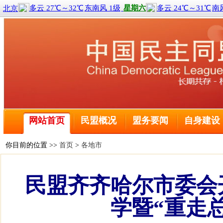
喜报！2名黑龙江盟员荣获全国三八红旗手称号
全球前2%顶尖科学家榜单公布 民盟哈尔滨工程大学委
民盟中央关于学习贯彻十四届全国人大二次会议和全国政
民盟哈尔滨工业大学委员会主委刘京获得国际建筑性能模
网站首页
民盟概况
盟务要闻
自身建设
民盟黑龙江省委会主委钱福永当选黑龙江省政协副主席
民盟黑龙江省信息中心委员会主委陈霖任鸡西市副市长
民盟中央关于开展“不忘合作初心，继续携手前进”主题
你目前的位置 >>
首页
>
各地市
民盟中央关于学习贯彻十三届全国人大二次会议和全国政
喜报！2名黑龙江盟员荣获全国三八红旗手称号
民盟齐齐哈尔市委会
全球前2%顶尖科学家榜单公布 民盟哈尔滨工程大学委
民盟中央关于学习贯彻十四届全国人大二次会议和全国政
学暨“重走
民盟哈尔滨工业大学委员会主委刘京获得国际建筑性能模
民盟黑龙江省委会主委钱福永当选黑龙江省政协副主席