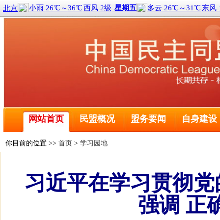
喜报！2名黑龙江盟员荣获全国三八红旗手称号
全球前2%顶尖科学家榜单公布 民盟哈尔滨工程大学委
民盟中央关于学习贯彻十四届全国人大二次会议和全国政
网站首页
民盟概况
盟务要闻
自身建设
民盟哈尔滨工业大学委员会主委刘京获得国际建筑性能模
民盟黑龙江省委会主委钱福永当选黑龙江省政协副主席
民盟黑龙江省信息中心委员会主委陈霖任鸡西市副市长
你目前的位置 >>
首页
>
学习园地
民盟中央关于开展“不忘合作初心，继续携手前进”主题
民盟中央关于学习贯彻十三届全国人大二次会议和全国政
习近平在学习贯彻党
喜报！2名黑龙江盟员荣获全国三八红旗手称号
全球前2%顶尖科学家榜单公布 民盟哈尔滨工程大学委
强调 正
民盟中央关于学习贯彻十四届全国人大二次会议和全国政
民盟哈尔滨工业大学委员会主委刘京获得国际建筑性能模