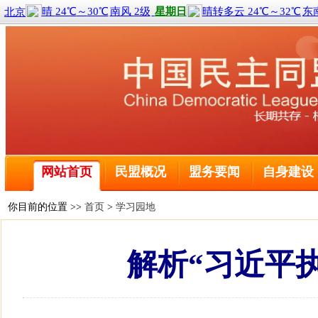
喜报！2名黑龙江盟员荣获全国三八红旗手称号
全球前2%顶尖科学家榜单公布 民盟哈尔滨工程大学委
民盟中央关于学习贯彻十四届全国人大二次会议和全国政
网站首页
民盟概况
盟务要闻
自身建设
民盟哈尔滨工业大学委员会主委刘京获得国际建筑性能模
民盟黑龙江省委会主委钱福永当选黑龙江省政协副主席
民盟黑龙江省信息中心委员会主委陈霖任鸡西市副市长
你目前的位置 >>
首页
>
学习园地
民盟中央关于开展“不忘合作初心，继续携手前进”主题
民盟中央关于学习贯彻十三届全国人大二次会议和全国政
解析“习近平
喜报！2名黑龙江盟员荣获全国三八红旗手称号
全球前2%顶尖科学家榜单公布 民盟哈尔滨工程大学委
民盟中央关于学习贯彻十四届全国人大二次会议和全国政
民盟哈尔滨工业大学委员会主委刘京获得国际建筑性能模