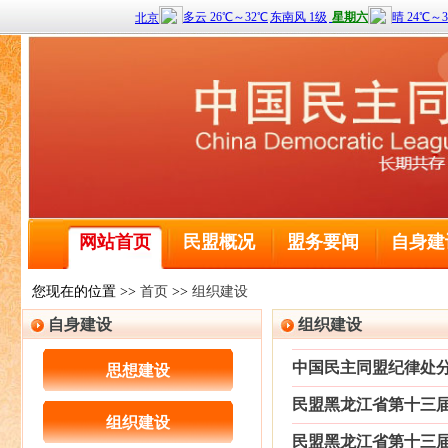
喜报！2名黑龙江盟员荣获全国三八红旗手称号
全球前2%顶尖科学家榜单公布 民盟哈尔滨工程大学委
民盟中央关于学习贯彻十四届全国人大二次会议和全国政
网站首页
民盟概况
盟务要闻
自身建
民盟哈尔滨工业大学委员会主委刘京获得国际建筑性能模
民盟黑龙江省委会主委钱福永当选黑龙江省政协副主席
民盟黑龙江省信息中心委员会主委陈霖任鸡西市副市长
您现在的位置 >>
首页
>>
组织建设
民盟中央关于开展“不忘合作初心，继续携手前进”主题
自身建设
组织建设
民盟中央关于学习贯彻十三届全国人大二次会议和全国政
喜报！2名黑龙江盟员荣获全国三八红旗手称号
中国民主同盟纪律处分办法（试
思想建设
全球前2%顶尖科学家榜单公布 民盟哈尔滨工程大学委
民盟黑龙江省第十三届委员会
民盟中央关于学习贯彻十四届全国人大二次会议和全国政
组织建设
民盟哈尔滨工业大学委员会主委刘京获得国际建筑性能模
民盟黑龙江省第十三届委员会 [