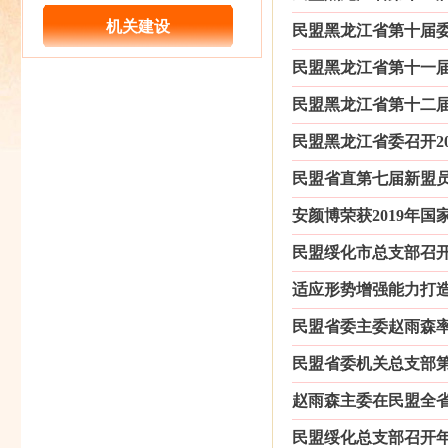
民盟黑龙江省委会主委钱福永当选黑龙江省政协副主席
机关建设
民盟黑龙江省第十届委员会 [2
民盟黑龙江省信息中心委员会主委陈霖任鸡西市副市长
民盟中央关于开展“不忘合作初心，继续携手前进”主题
民盟黑龙江省第十一届委员会 [
民盟中央关于学习贯彻十三届全国人大二次会议和全国政
民盟黑龙江省第十二届委员会 [
民盟黑龙江省委召开2022年
民盟省直第七届新盟员总支
安颜博荣获2019年国家艺术基
民盟绥化市总支部召开2018
适应形势增强能力打造新时
民盟省委主委赵雨森率队赴
民盟省委机关总支部第二支部召
赵雨森主委在民盟全省组织工
民盟绥化总支部召开年终工作